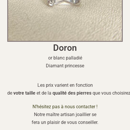
Doron
or blanc palladié
Diamant princesse
Les
prix
varient en
fonction
de
votre
taille
et
de
la
qualité
des
pierres
que
vous
choisire
N’hésitez pas à nous contacter !
Notre
maître
artisan
joaillier
s
e
f
era
un
plaisir
de
vous
conseiller
.